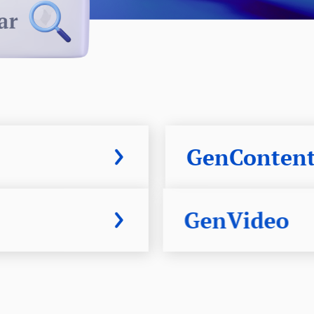
GenConten
GenVideo