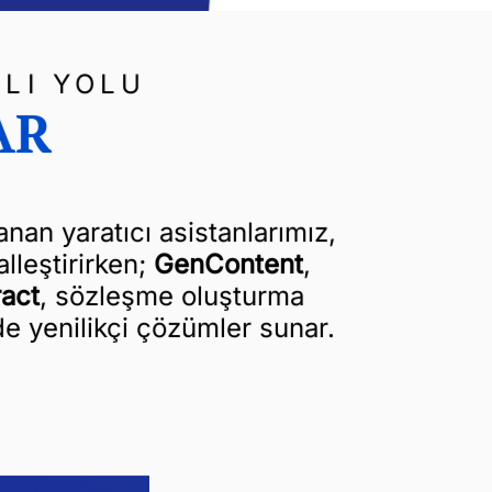
LLI YOLU
AR
nan yaratıcı asistanlarımız,
alleştirirken;
GenContent
,
act
, sözleşme oluşturma
de yenilikçi çözümler sunar.