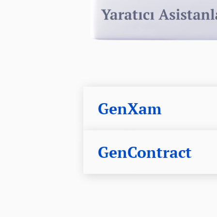
GenXam
GenContract