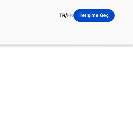
TR
/
EN
İletişime Geç