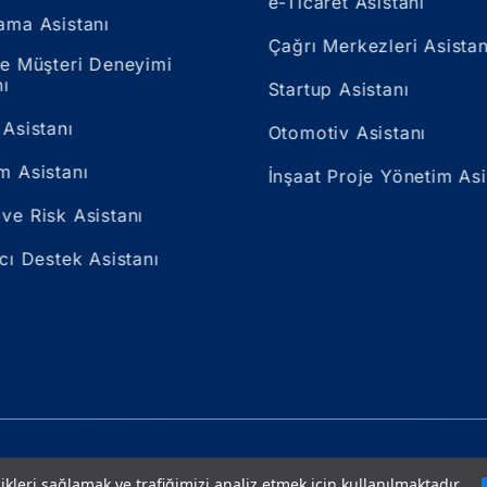
e-Ticaret Asistanı
ama Asistanı
Çağrı Merkezleri Asistan
ve Müşteri Deneyimi
nı
Startup Asistanı
 Asistanı
Otomotiv Asistanı
m Asistanı
İnşaat Proje Yönetim Asi
ve Risk Asistanı
ıcı Destek Asistanı
ı saklıdır.
likleri sağlamak ve trafiğimizi analiz etmek için kullanılmaktadır.