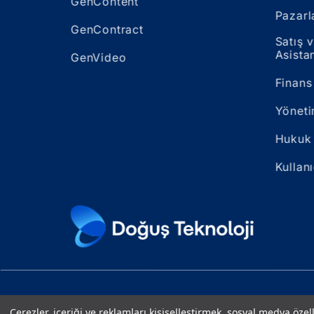
GenContent
Pazarl
GenContract
Satış 
Asista
GenVideo
Finans
Yöneti
Hukuk 
Kullan
Copyright © 2025 Doğuş Teknoloji. Tüm haklar
Çerezler, içeriği ve reklamları kişiselleştirmek, sosyal medya özel