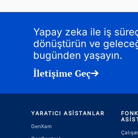
Yapay zeka ile iş süreç
dönüştürün ve gelece
bugünden yaşayın.
İletişime Geç
YARATICI ASISTANLAR
FONK
ASIS
GenXam
Çalışa