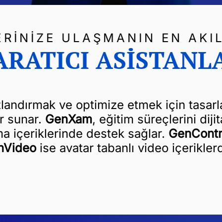
RİNİZE ULAŞMANIN EN AKI
ARATICI ASİSTANL
ızlandırmak ve optimize etmek için tasarla
r sunar.
GenXam
, eğitim süreçlerini dijit
ma içeriklerinde destek sağlar.
GenContr
nVideo
ise avatar tabanlı video içerikler