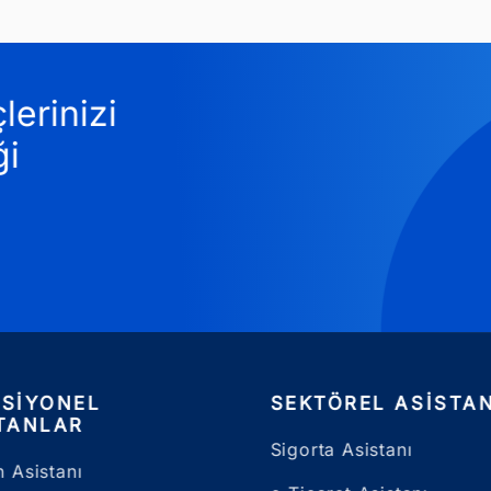
lerinizi
ği
SIYONEL
SEKTÖREL ASISTA
TANLAR
Sigorta Asistanı
n Asistanı