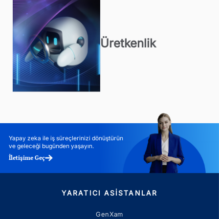
Üretkenlik
Yapay zeka ile iş süreçlerinizi dönüştürün
ve geleceği bugünden yaşayın.
İletişime Geç
YARATICI ASISTANLAR
GenXam